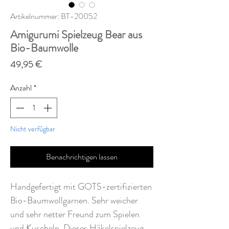
Artikelnummer: BT-20052
Amigurumi Spielzeug Bear aus
Bio-Baumwolle
Preis
49,95 €
Anzahl
*
Nicht verfügbar
Benachrichtigen lassen
Handgefertigt mit GOTS-zertifizierten
Bio-Baumwollgarnen. Sehr weicher
und sehr netter Freund zum Spielen
und Kuscheln. Dieses Häkelspielzeug