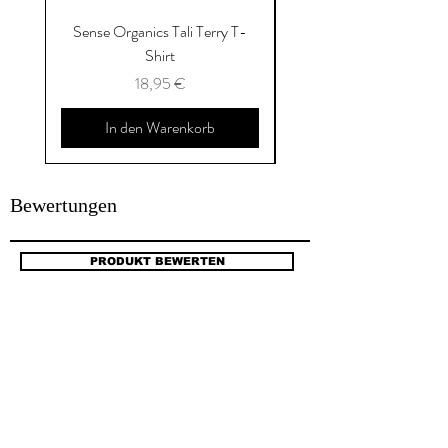
Sense Organics Tali Terry T-
Sense Organics Hauke
Shirt
Preis
18,95 €
In den Warenkorb
Bewertungen
PRODUKT BEWERTEN