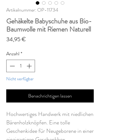
Artikelnummer: OP-11734
Gehäkelte Babyschuhe aus Bio-
Baumwolle mit Riemen Naturell
Preis
34,95 €
Anzahl
*
Nicht verfügbar
Benachrichtigen lassen
Hochwertiges Handwerk mit niedlichen
Bärenholzknöpfen. Eine tolle
Geschenkidee für Neugeborene in einer
einzigartigen Geschenkbox.