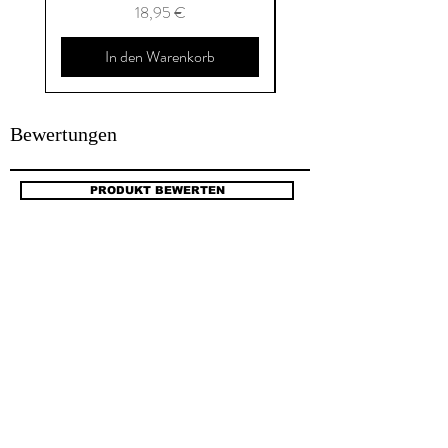
Preis
18,95 €
In den Warenkorb
Bewertungen
PRODUKT BEWERTEN