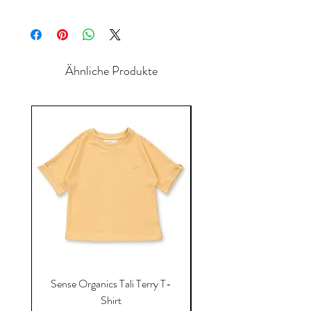
Ähnliche Produkte
Sense Organics Tali Terry T-
Sense Organics Hauke
Shirt