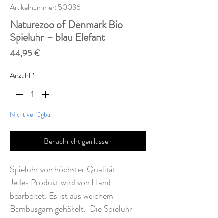
Artikelnummer: 50086
Naturezoo of Denmark Bio
Spieluhr – blau Elefant
Preis
44,95 €
Anzahl
*
Nicht verfügbar
Benachrichtigen lassen
Spieluhr von höchster Qualität.
Jedes Produkt wird von Hand
bearbeitet. Es ist aus weichem
Bambusgarn gehäkelt. Die Spieluhr