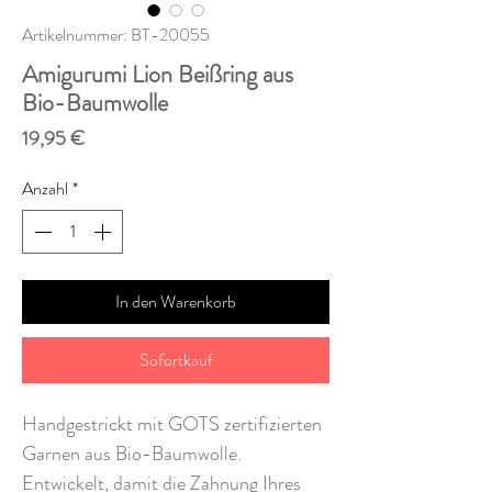
Artikelnummer: BT-20055
Amigurumi Lion Beißring aus
Bio-Baumwolle
Preis
19,95 €
Anzahl
*
In den Warenkorb
Sofortkauf
Handgestrickt mit GOTS zertifizierten
Garnen aus Bio-Baumwolle.
Entwickelt, damit die Zahnung Ihres