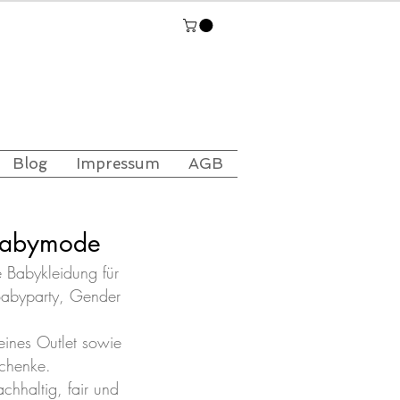
Blog
Impressum
AGB
 Babymode
e Babykleidung für
 Babyparty,
Gender
eines Outlet sowie
schenke.
chhaltig, fair und