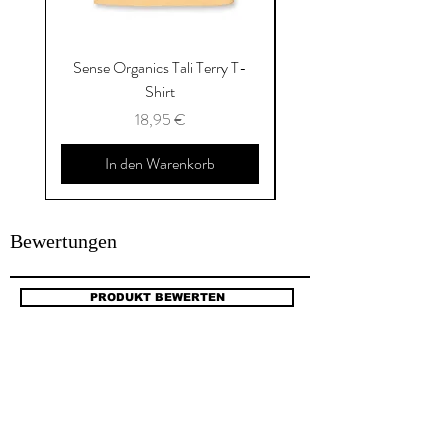
Sense Organics Tali Terry T-
Sense Organics Hauke
Shirt
Preis
18,95 €
In den Warenkorb
Bewertungen
PRODUKT BEWERTEN