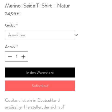
Merino-Seide T-Shirt - Natur
Preis
24,95 €
Größe
*
Anzahl
*
In den Warenkorb
Sofortkauf
Cosilana ist ein in Deutschland
ansässiger Hersteller, der sich auf