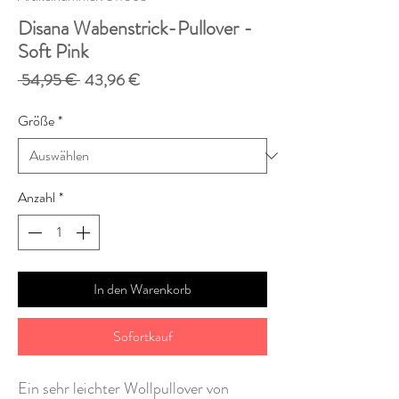
Disana Wabenstrick-Pullover -
Soft Pink
Standardpreis
Sale-
 54,95 € 
43,96 €
Preis
Größe
*
Anzahl
*
In den Warenkorb
Sofortkauf
Ein sehr leichter Wollpullover von