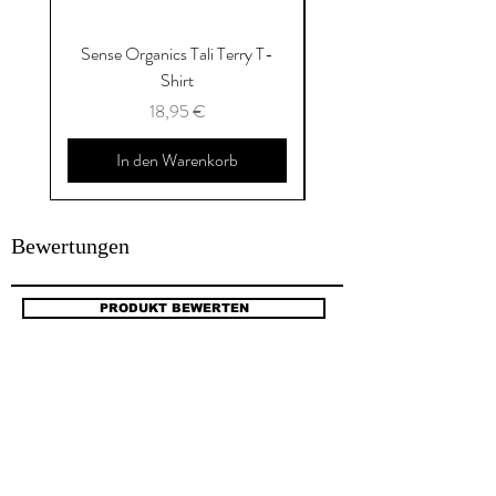
Sense Organics Tali Terry T-
Sense Organics Hauke
Shirt
Preis
18,95 €
In den Warenkorb
Bewertungen
PRODUKT BEWERTEN