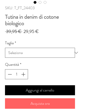
SKU: T_FT_24403
Tutina in denim di cotone
biologico
Prezzo
Prezzo
 39,95 € 
29,95 €
regolare
scontato
Taglia
*
Quantità
*
Aggiungi al carrello
Acquista ora