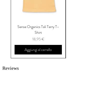
Sense Organics Tali Terry T-
Sense Organics Hauke
Shirt
Prezzo
18,95 €
Aggiungi al carrello
Reviews
SUBMIT A REVIEW