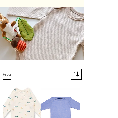
Filtra