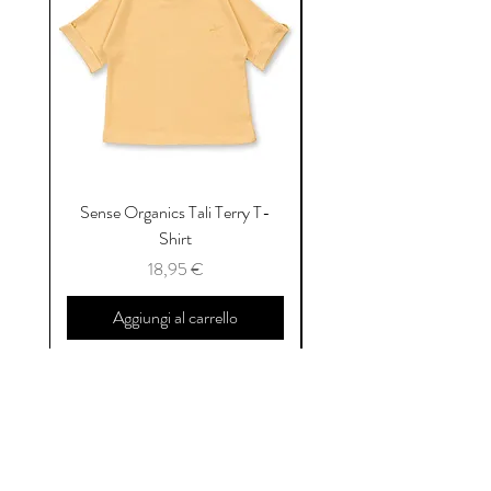
Sense Organics Tali Terry T-
Sense Organics Hauke
Shirt
Prezzo
18,95 €
Aggiungi al carrello
Reviews
SUBMIT A REVIEW