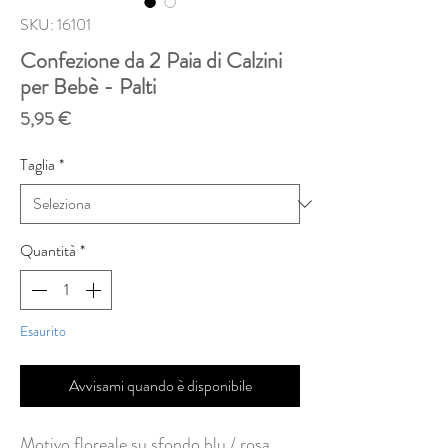
SKU: 16101
Confezione da 2 Paia di Calzini
per Bebè - Palti
Prezzo
5,95 €
Taglia
*
Quantità
*
Esaurito
Avvisami quando è disponibile
Motivo floreale su sfondo blu / rosa