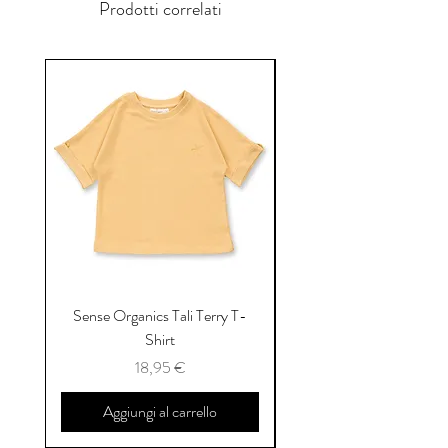
Prodotti correlati
Sense Organics Tali Terry T-
Sense Organics Hauke
Shirt
Prezzo
18,95 €
Aggiungi al carrello