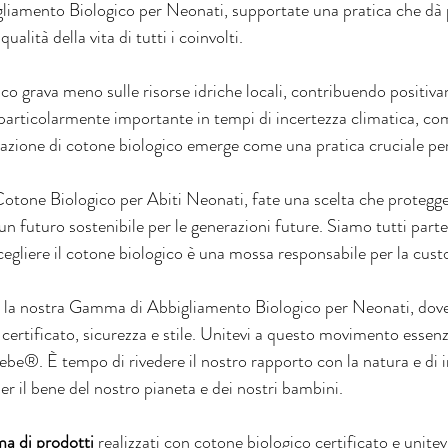
amento Biologico per Neonati, supportate una pratica che dà pr
qualità della vita di tutti i coinvolti.
gico grava meno sulle risorse idriche locali, contribuendo positiv
particolarmente importante in tempi di incertezza climatica, com
vazione di cotone biologico emerge come una pratica cruciale per 
otone Biologico per Abiti Neonati, fate una scelta che protegge l
 un futuro sostenibile per le generazioni future. Siamo tutti parte
egliere il cotone biologico è una mossa responsabile per la cust
e la nostra Gamma di Abbigliamento Biologico per Neonati, dove
certificato, sicurezza e stile. Unitevi a questo movimento essenzi
ebe®. È tempo di rivedere il nostro rapporto con la natura e di 
 per il bene del nostro pianeta e dei nostri bambini.
a di prodotti
 realizzati con cotone biologico certificato e unitevi