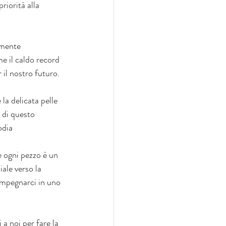
iorità alla 
amente 
e il caldo record 
il nostro futuro.
a delicata pelle 
 di questo 
odia 
 ogni pezzo è un 
ale verso la 
impegnarci in uno 
 a noi per fare la 