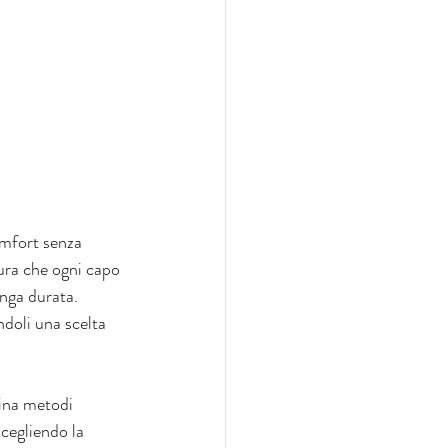
mfort senza 
ura che ogni capo 
unga durata. 
doli una scelta 
ina metodi 
cegliendo la 