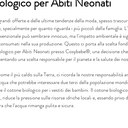
logico per Abiti Neonati
grandi offerte e delle ultime tendenze della moda, spesso trascur
 specialmente per quanto riguarda i più piccoli della famiglia. L
venzionale può sembrare innocuo, ma l'impatto ambientale è sign
a consumati nella sua produzione. Questo ci porta alla scelta fon
iologico per Abiti Neonati presso Cosybebe®, una decisione che
esentando una scelta responsabile per il pianeta e la salute dei no
e il più caldo sulla Terra, ci ricorda le nostre responsabilità a
acqua che potrebbe interessare due terzi della popolazione mondi
re il cotone biologico per i vestiti dei bambini. Il cotone biologic
 riduce la pressione sulle risorse idriche locali e, essendo privo 
a che l'acqua rimanga pulita e sicura.