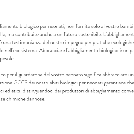
liamento biologico per neonati, non fornite solo al vostro bam
elle, ma contribuite anche a un futuro sostenibile. L'abbigliament
 una testimonianza del nostro impegno per pratiche ecologiche 
olo nell'ecosistema. Abbracciare l'abbigliamento biologico è un pa
apevole.
co per il guardaroba del vostro neonato significa abbracciare uno
azione GOTS dei nostri abiti biologici per neonati garantisce che
ci ed etici, distinguendoci dai produttori di abbigliamento conve
anze chimiche dannose.