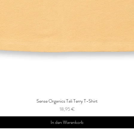
Sense Organics Tali Terry T-Shirt
Preis
18,95 €
In den Warenkorb