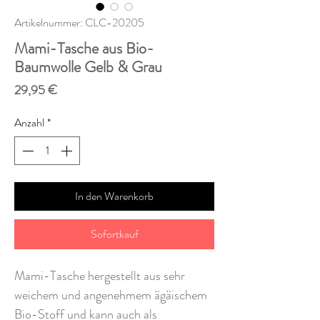
Artikelnummer: CLC-20205
Mami-Tasche aus Bio-
Baumwolle Gelb & Grau
Preis
29,95 €
Anzahl
*
In den Warenkorb
Sofortkauf
Mami-Tasche hergestellt aus sehr
weichem und angenehmem ägäischem
Bio-Stoff und kann auch als