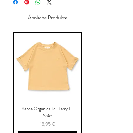
Ähnliche Produkte
Sense Organics Tali Terry T-
Sense Organics Hauke
Shirt
Preis
18,95 €