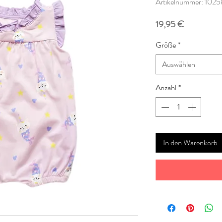
Artikelnummer: 102
Preis
19,95 €
Größe
*
Auswählen
Anzahl
*
In den Warenkorb