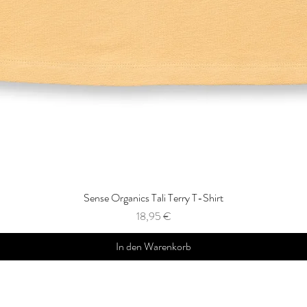
Sense Organics Tali Terry T-Shirt
Preis
18,95 €
In den Warenkorb