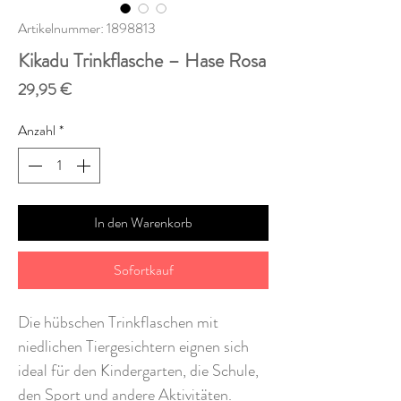
Artikelnummer: 1898813
Kikadu Trinkflasche – Hase Rosa
Preis
29,95 €
Anzahl
*
In den Warenkorb
Sofortkauf
Die hübschen Trinkflaschen mit
niedlichen Tiergesichtern eignen sich
ideal für den Kindergarten, die Schule,
den Sport und andere Aktivitäten.