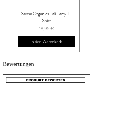
Sense Organics Tali Terry T-
Sense Organics Hauke
Shirt
Preis
18,95 €
In den Warenkorb
Bewertungen
PRODUKT BEWERTEN